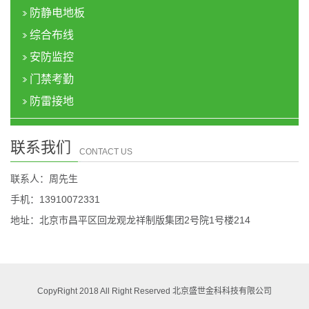
防静电地板
综合布线
安防监控
门禁考勤
防雷接地
联系我们
CONTACT US
联系人：周先生
手机：13910072331
地址：北京市昌平区回龙观龙祥制版集团2号院1号楼214
CopyRight 2018 All Right Reserved 北京盛世金科科技有限公司