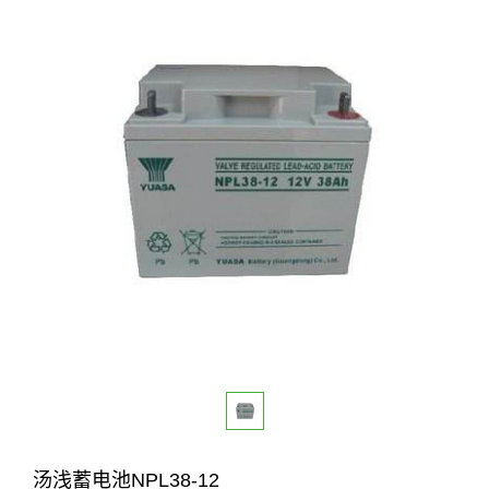
汤浅蓄电池NPL38-12